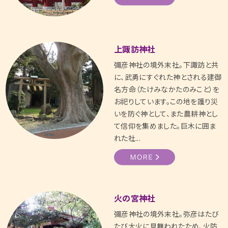
上諏訪神社
彌彦神社の境外末社。下諏訪と共
に、武勇にすぐれた神とされる建御
名方命（たけみなかたのみこと）を
お祀りしています。この地を護り災
いを防ぐ神として、また農耕神とし
て信仰を集めました。巨木に囲ま
れた社...
火の宮神社
彌彦神社の境外末社。弥彦はたび
たび大火に見舞われたため、火防