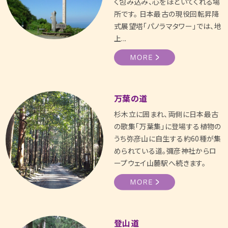
く包み込み、心をほどいてくれる場
所です。 日本最古の現役回転昇降
式展望塔「パノラマタワー」では、地
上...
万葉の道
杉木立に囲まれ、両側に日本最古
の歌集「万葉集」に登場する植物の
うち弥彦山に自生する約60種が集
められている道。彌彦神社からロ
ープウェイ山麓駅へ続きます。
登山道