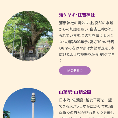
蛸ケヤキ・住吉神社
彌彦神社の境外末社。突然の水難
からの加護を願い、住吉三神が祀
られています。この社を覆うように
立つ樹齢800年余、高さ30m、幹周
り8mの老けやきは大蛸が足を8本
広げたような枝振りから「蛸ケヤキ
（...
山頂駅・山頂公園
日本海・佐渡島・越後平野を一望
できる大パノラマが広がります。四
季折々の自然が訪れる人々を優し