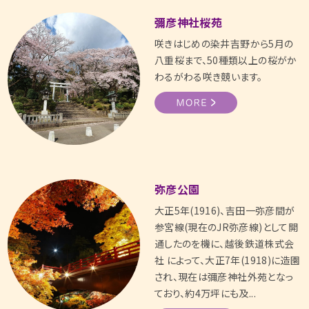
彌彦神社桜苑
咲きはじめの染井吉野から5月の
八重桜まで、50種類以上の桜がか
わるがわる咲き競います。
弥彦公園
大正5年(1916)、吉田一弥彦間が
参宮線(現在のJR弥彦線)として開
通したのを機に、越後鉄道株式会
社 によって、大正7年(1918)に造園
され、現在は彌彦神社外苑となっ
ており、約4万坪にも及...