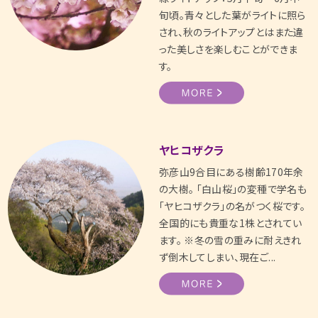
旬頃。青々とした葉がライトに照ら
され、秋のライトアップとはまた違
った美しさを楽しむことができま
す。
ヤヒコザクラ
弥彦山9合目にある樹齢170年余
の大樹。 「白山桜」の変種で学名も
「ヤヒコザクラ」の名がつく桜です。
全国的にも貴重な1株とされてい
ます。 ※冬の雪の重みに耐えきれ
ず倒木してしまい、現在ご...