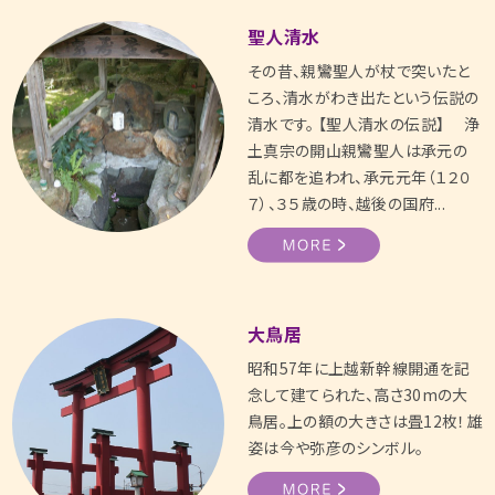
聖人清水
その昔、親鸞聖人が杖で突いたと
ころ、清水がわき出たという伝説の
清水です。 【聖人清水の伝説】 浄
土真宗の開山親鸞聖人は承元の
乱に都を追われ、承元元年（１２０
７）、３５歳の時、越後の国府...
大鳥居
昭和57年に上越新幹線開通を記
念して建てられた、高さ30mの大
鳥居。上の額の大きさは畳12枚！雄
姿は今や弥彦のシンボル。