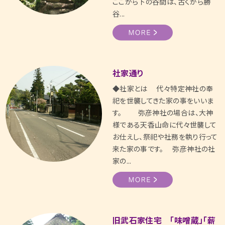
ここから下の谷間は、古くから勝
谷...
社家通り
◆社家とは 代々特定神社の奉
祀を世襲してきた家の事をいいま
す。 弥彦神社の場合は、大神
様である天香山命に代々世襲して
お仕えし、祭祀や社務を執り行って
来た家の事です。 弥彦神社の社
家の...
旧武石家住宅 「味噌蔵」「薪