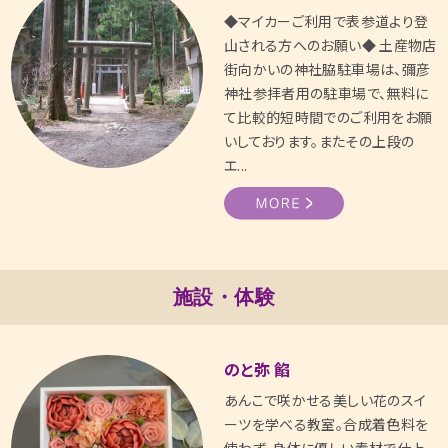
◆マイカーご利用で表参道より登
山される方へのお願い◆ 土産物店
街向かいの神社脇駐車場は、彌彦
神社参拝者用の駐車場で、無料に
て比較的短時間でのご利用をお願
いしております。またその上段の
エ...
施設・体験
のと弥 餡
あんこで咲かせる美しい花のスイ
ーツを学べる教室。合成着色料を
使わず、身体に優しい素材で仕上