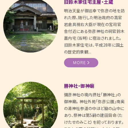
旧鈴木家住宅主屋・土蔵
明治天皇が御巡幸で弥彦の地を訪
れた際、随行した明治政府の高官
岩倉具視右大臣が現在の宮司官
舎付近にある弥彦神社の祠官鈴木
嘉内宅（当時）に宿泊されました。
旧鈴木家住宅は、平成28年に国土
の歴史的景観...
勝神社・御神廟
彌彦神社の境内摂社「勝神社」の
御神廟。 神社外苑「弥彦公園」南奥
の湯神社参道の中ほど脇の山中に
あり、祭神は第5嗣の建田背命（た
けたせのみこと）を祀っております。