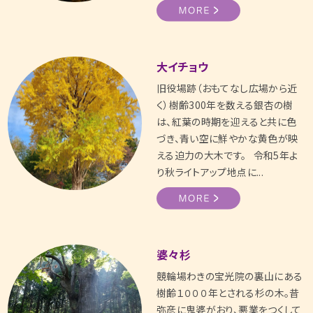
大イチョウ
旧役場跡（おもてなし広場から近
く）樹齢300年を数える銀杏の樹
は、紅葉の時期を迎えると共に色
づき、青い空に鮮やかな黄色が映
える迫力の大木です。 令和5年よ
り秋ライトアップ地点に...
婆々杉
競輪場わきの宝光院の裏山にある
樹齢１０００年とされる杉の木。昔
弥彦に鬼婆がおり、悪業をつくして