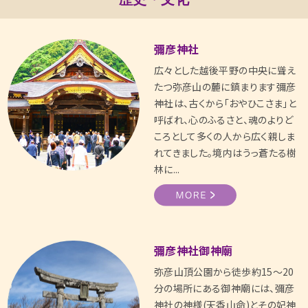
彌彦神社
広々とした越後平野の中央に聳え
たつ弥彦山の麓に鎮まります彌彦
神社は、古くから「おやひこさま」と
呼ばれ、心のふるさと、魂のよりど
ころとして多くの人から広く親しま
れてきました。境内はうっ蒼たる樹
林に...
彌彦神社御神廟
弥彦山頂公園から徒歩約15～20
分の場所にある御神廟には、彌彦
神社の神様(天香山命)とその妃神