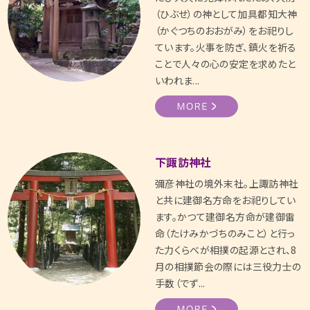
（ひぶせ）の神として加具都知大神
（かぐつちのおおがみ）をお祀りし
ています。火事を防ぎ、鎮火を祈る
ことで人々の心の安定を求めたと
いわれま...
下諏訪神社
彌彦神社の境外末社。上諏訪神社
と共に建御名方命をお祀りしてい
ます。かつて建御名方命が建御雷
命（たけみかづちのみこと）と行っ
た力くらべが相撲の起源とされ、8
月の相撲節会の際には三役力士の
手数（でず...