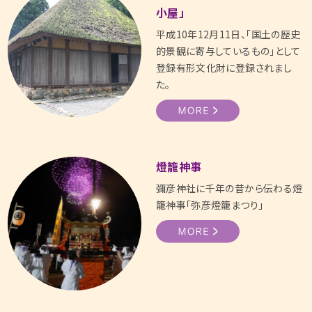
小屋」
平成10年12月11日、「国土の歴史
的景観に寄与しているもの」として
登録有形文化財に登録されまし
た。
燈籠神事
彌彦神社に千年の昔から伝わる燈
籠神事「弥彦燈籠まつり」