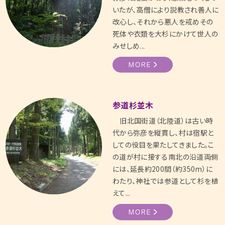
いたが、高僧により説教され善人に
改心し、それから悪人を戒めその
死体や衣類を大杉にかけて世人の
みせしめ...
参道杉並木
旧北国街道（北陸道）は古い時
代から弥彦を縦貫し、村は宿駅と
しての役目を果たしてきました。こ
の道が村に接する南北の沿道両側
には、延長約200間（約350m）に
わたり、神社では参道として杉を植
えて...