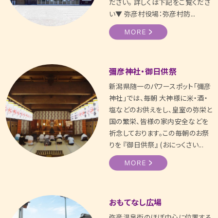
ださい。 詳しくは下記をご覧くださ
い▼ 弥彦村役場：弥彦村防...
彌彦神社・御日供祭
新潟県随一のパワースポット「彌彦
神社」では、毎朝 大神様に米・酒・
塩などのお供えをし、皇室の弥栄と
国の繁栄、皆様の家内安全などを
祈念しております。この毎朝のお祭
りを 『御日供祭』 (おにっくさい...
おもてなし広場
弥彦温泉街のほぼ中心に位置する