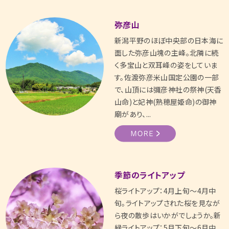
弥彦山
新潟平野のほぼ中央部の日本海に
面した弥彦山塊の主峰。北隣に続
く多宝山と双耳峰の姿をしていま
す。佐渡弥彦米山国定公園の一部
で、山頂には彌彦神社の祭神(天香
山命)と妃神(熟穂屋姫命)の御神
廟があり、...
季節のライトアップ
桜ライトアップ：4月上旬～4月中
旬。ライトアップされた桜を見なが
ら夜の散歩はいかがでしょうか。新
緑ライトアップ：5月下旬～6月中