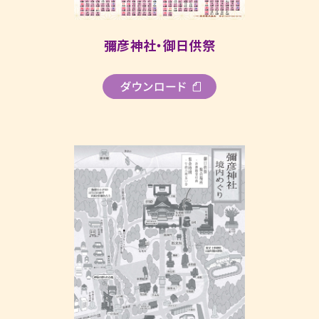
彌彦神社・御日供祭