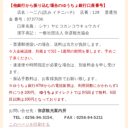
【他銀行から振り込む場合のゆうちょ銀行口座番号】
店名：一二八(読み イチニハチ) 店番：128 普通預
金 番号：3737706
口座名義： シヤ）ヤヒコカンコウキョウカイ
漢字表記： 一般社団法人 弥彦観光協会
・普通郵便扱いの場合、送料は当方が負担します。
※入金確認後、到着まで3日～1週間の期間を要します。予めご
了承ください。
・速達便や時間指定が必要な場合は、別途料金を申し受け
ます。
・振込手数料は、お客様負担でお願い致します。
※ゆうちょ銀行ATMからの電信振替は、利用回数にかかわらず1
件につき100円。
ゆうちょ
ダイレクトでは月5回まで無料、6回
目以降は100円となっております。
お問い合せ先：
弥彦観光案内所
TEL：0256-94-3154、 FAX：0256-94-5211
このページを印刷する