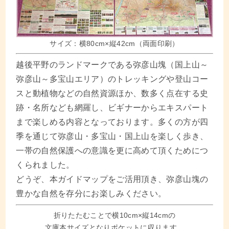
サイズ：横80cm×縦42cm（両面印刷）
越後平野のランドマークである弥彦山塊（国上山～
弥彦山～多宝山エリア）のトレッキングや登山コー
スと動植物などの自然資源ほか、数多く点在する史
跡・名所なども網羅し、ビギナーからエキスパート
まで楽しめる内容となっております。多くの方が四
季を通じて弥彦山・多宝山・国上山を楽しく歩き、
一帯の自然保護への意識を更に高めて頂くためにつ
くられました。
どうぞ、本ガイドマップをご活用頂き、弥彦山塊の
豊かな自然を存分にお楽しみください。
折りたたむことで横10cm×縦14cmの
文庫本サイズとなりポケットに収ります。