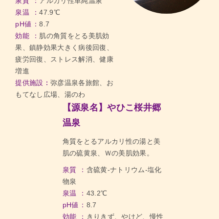
泉質
アルカリ性単純温泉
泉温
47.9℃
pH値
8.7
効能
肌の角質をとる美肌効
果、鎮静効果大きく病後回復、
疲労回復、ストレス解消、健康
増進
提供施設：
弥彦温泉各旅館、お
もてなし広場、湯のわ
【源泉名】やひこ桜井郷
温泉
角質をとるアルカリ性の湯と美
肌の硫黄泉、Ｗの美肌効果。
泉質
含硫黄-ナトリウム-塩化
物泉
泉温
43.2℃
pH値
8.7
効能
きりきず、やけど、慢性