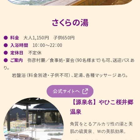
さくらの湯
料金
大人1,150円 子供650円
入浴時間
10：00～22：00
定休日
不定休
ご案内
弥彦村麓／食事処・宴会（90名様まで）も可、送迎バスあ
り。
岩盤浴（料金別途・子供不可）、足湯、各種マッサージあり。
【源泉名】やひこ桜井郷
温泉
角質をとるアルカリ性の湯と美
肌の硫黄泉、Ｗの美肌効果。