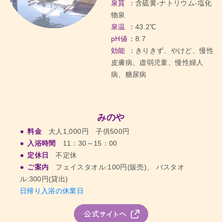
泉質
含硫黄-ナトリウム-塩化
物泉
泉温
43.2℃
pH値
8.7
効能
きりきず、やけど、慢性
皮膚病、虚弱児童、慢性婦人
病、糖尿病
みのや
料金
大人1,000円 子供500円
入浴時間
11：30～15：00
定休日
不定休
ご案内
フェイスタオル:100円(販売)、 バスタオ
ル:300円(貸出)
日帰り入浴の休業日