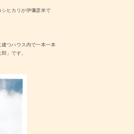
コシヒカリが伊彌彦米で
に建つハウス内で一本一本
太郎」です。