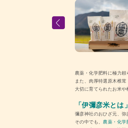
農薬・化学肥料に極力頼
また、肉厚特選原木椎茸
大切に育てられたお米や
「伊彌彦米とは
彌彦神社のおひざ元、弥
その中でも、
農薬・化学