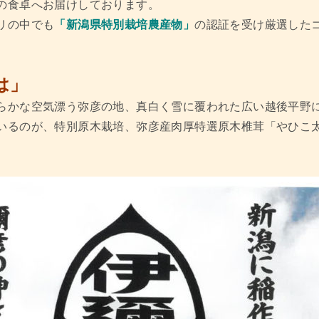
の食卓へお届けしております。
リの中でも
「新潟県特別栽培農産物」
の認証を受け厳選した
は」
らかな空気漂う弥彦の地、真白く雪に覆われた広い越後平野
いるのが、特別原木栽培、弥彦産肉厚特選原木椎茸「やひこ