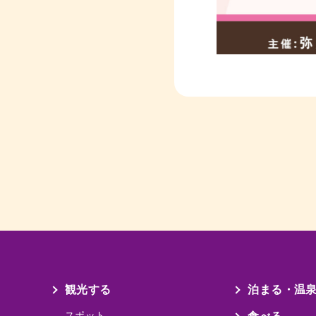
観光する
泊まる・温
スポット