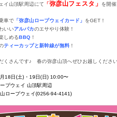
弥彦山フェスタ」
ェイ山頂駅周辺にて
「
を開催
乗車で
「弥彦山ロープウェイカード」
をGET！
わいい
アルパカ
のエサやり体験！
楽しめる
BBQ
！
の
ティーカップと新幹線が無料
！
だくさんです♪
春の弥彦山頂へぜひお越しくださ
月18日(土)・19日(日) 10:00〜
ープウェイ 山頂駅周辺
ロープウェイ(0256-94-4141)