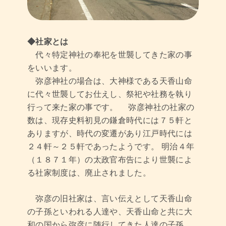
◆社家とは
代々特定神社の奉祀を世襲してきた家の事
をいいます。
弥彦神社の場合は、大神様である天香山命
に代々世襲してお仕えし、祭祀や社務を執り
行って来た家の事です。 弥彦神社の社家の
数は、現存史料初見の鎌倉時代には７５軒と
ありますが、時代の変遷があり江戸時代には
２４軒～２５軒であったようです。 明治４年
（１８７１年）の太政官布告により世襲によ
る社家制度は、廃止されました。
弥彦の旧社家は、言い伝えとして天香山命
の子孫といわれる人達や、天香山命と共に大
和の国から弥彦に随行してきた人達の子孫