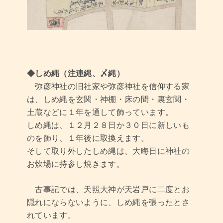
◆しめ縄（注連縄、〆縄）
弥彦神社の旧社家や弥彦神社を信仰する家
は、しめ縄を玄関・神棚・床の間・裏玄関・
土蔵などに１年を通して飾っています。
しめ縄は、１２月２８日か３０日に新しいも
のを飾り、１年後に取換えます。
そして取り外したしめ縄は、大晦日に神社の
お炊場に持参し焼きます。
古事記では、天照大神が天岩戸に二度とお
隠れにならないように、しめ縄を張ったとさ
れています。