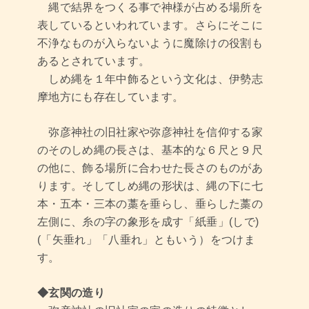
縄で結界をつくる事で神様が占める場所を
表しているといわれています。さらにそこに
不浄なものが入らないように魔除けの役割も
あるとされています。
しめ縄を１年中飾るという文化は、伊勢志
摩地方にも存在しています。
弥彦神社の旧社家や弥彦神社を信仰する家
のそのしめ縄の長さは、基本的な６尺と９尺
の他に、飾る場所に合わせた長さのものがあ
ります。そしてしめ縄の形状は、縄の下に七
本・五本・三本の藁を垂らし、垂らした藁の
左側に、糸の字の象形を成す「紙垂」(しで)
(「矢垂れ」「八垂れ」ともいう）をつけま
す。
◆玄関の造り